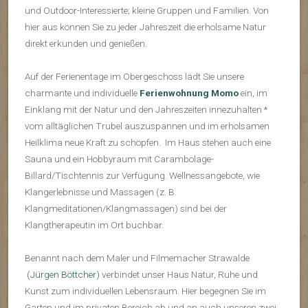
und Outdoor-Interessierte; kleine Gruppen und Familien. Von
hier aus können Sie zu jeder Jahreszeit die erholsame Natur
direkt erkunden und genießen.
Auf der Ferienentage im Obergeschoss lädt Sie unsere
charmante und individuelle
Ferienwohnung Momo
ein, im
Einklang mit der Natur und den Jahreszeiten innezuhalten *
vom alltäglichen Trubel auszuspannen und im erholsamen
Heilklima neue Kraft zu schöpfen. Im Haus stehen auch eine
Sauna und ein Hobbyraum mit Carambolage-
Billard/Tischtennis zur Verfügung. Wellnessangebote, wie
Klangerlebnisse und Massagen (z. B.
Klangmeditationen/Klangmassagen) sind bei der
Klangtherapeutin im Ort buchbar.
Benannt nach dem Maler und Filmemacher Strawalde
(Jürgen Böttcher)
verbindet unser Haus Natur, Ruhe und
Kunst zum individuellen Lebensraum. Hier begegnen Sie im
Garten und im privaten Bereich ab und an auch unseren zwei